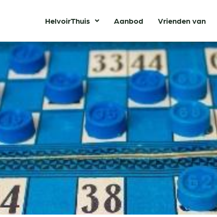
HelvoirThuis
Aanbod
Vrienden van