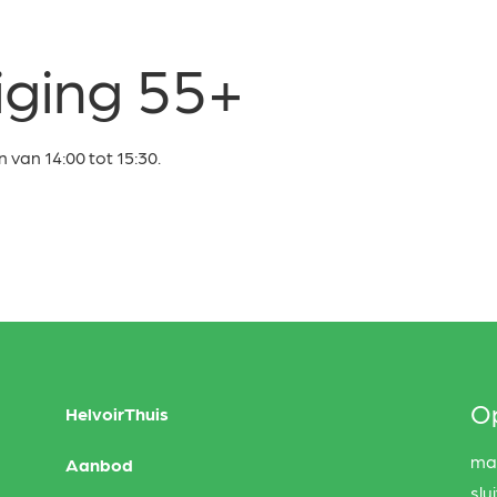
iging 55+
van 14:00 tot 15:30.
Op
HelvoirThuis
maa
Aanbod
slu