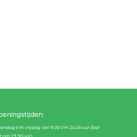
eningstijden:
ndag t/m vrijdag van 9.00 t/m 24.00 uur (bar
it om 23.30 uur)