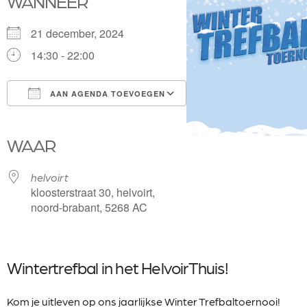
WANNEER
21 december, 2024
14:30 - 22:00
AAN AGENDA TOEVOEGEN
Download ICS
Google Calendar
iCalendar
Office 365
Outlook Live
WAAR
helvoirt
kloosterstraat 30, helvoirt,
noord-brabant, 5268 AC
Wintertrefbal in het HelvoirThuis!
Kom je uitleven op ons jaarlijkse Winter Trefbaltoernooi!