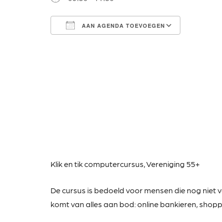
AAN AGENDA TOEVOEGEN
Download ICS
Google Calendar
iCalendar
Office 365
Outlook Live
Klik en tik computercursus,
Vereniging 55+
De cursus is bedoeld voor mensen die nog niet 
komt van alles aan bod: online bankieren, shoppen