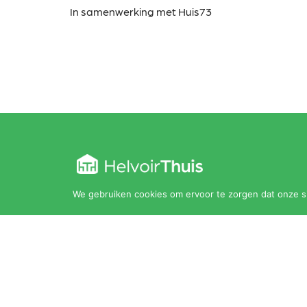
In samenwerking met Huis73
We gebruiken cookies om ervoor te zorgen dat onze sit
Kloosterstraat 30
5268 AC Helvoirt
0411 202 010
thuis@helvoirthuis.nl