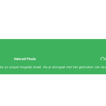
Op
HelvoirThuis
e zo soepel mogelijk draait. Als je doorgaat met het gebruiken van dez
maa
Aanbod
slu
Agenda
Zalen
Contact