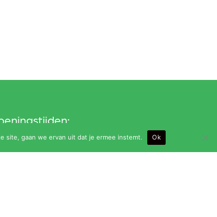
eningstijden:
e site, gaan we ervan uit dat je ermee instemt.
Ok
ndag t/m vrijdag van 9.00 t/m 24.00 uur (bar
it om 23.30 uur)