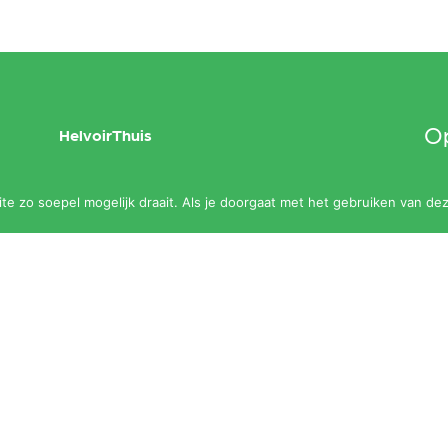
Op
HelvoirThuis
maa
Aanbod
e zo soepel mogelijk draait. Als je doorgaat met het gebruiken van dez
slu
Agenda
Zalen
Contact