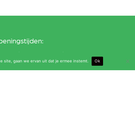
eningstijden:
ndag t/m vrijdag van 9.00 t/m 24.00 uur (bar
e site, gaan we ervan uit dat je ermee instemt.
Ok
it om 23.30 uur)