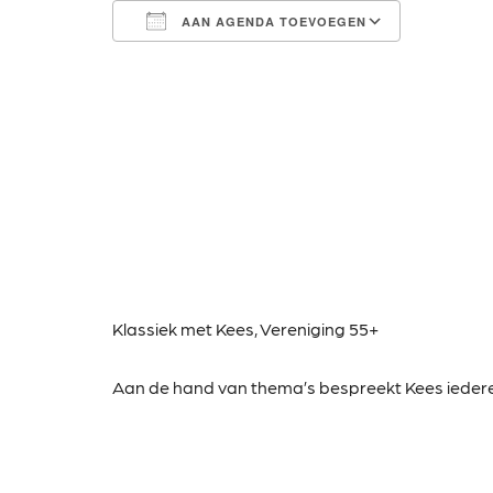
AAN AGENDA TOEVOEGEN
Download ICS
Google Calendar
iCalendar
Office 365
Outlook Live
Klassiek met Kees
,
Vereniging 55+
Aan de hand van thema’s bespreekt Kees ieder