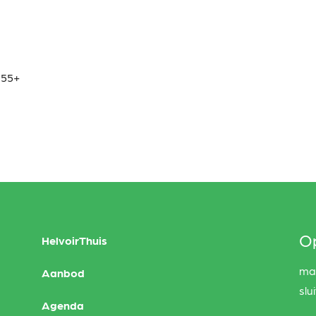
 55+
Op
HelvoirThuis
maa
Aanbod
slu
Agenda