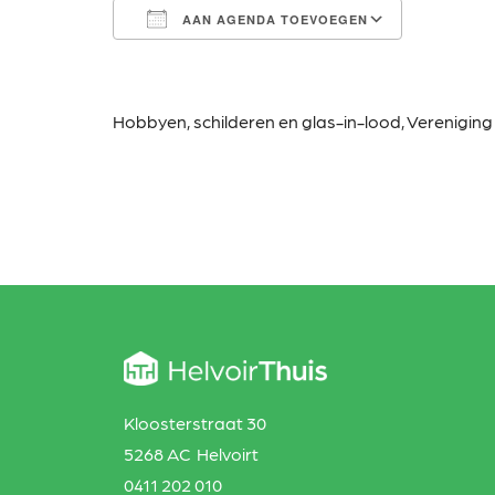
AAN AGENDA TOEVOEGEN
Download ICS
Google Calendar
iCalendar
Office 365
Outlook Live
Hobbyen, schilderen en glas-in-lood,
Vereniging
Kloosterstraat 30
5268 AC Helvoirt
0411 202 010