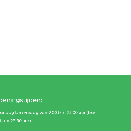
eningstijden:
ndag t/m vrijdag van 9.00 t/m 24.00 uur (bar
it om 23.30 uur)