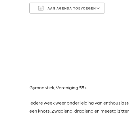
AAN AGENDA TOEVOEGEN
Download ICS
Google Calendar
iCalendar
Office 365
Outlook Live
Gymnastiek,
Vereniging 55+
Iedere week weer onder leiding van enthousias
een knots. Zwaaiend, draaiend en meestal zitte