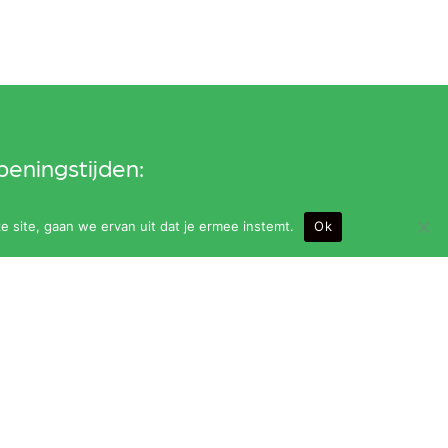
eningstijden:
ndag t/m vrijdag van 9.00 t/m 24.00 uur (bar
e site, gaan we ervan uit dat je ermee instemt.
Ok
it om 23.30 uur)