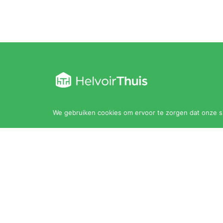
Kloosterstraat 30
We gebruiken cookies om ervoor te zorgen dat onze sit
5268 AC Helvoirt
0411 202 010
thuis@helvoirthuis.nl