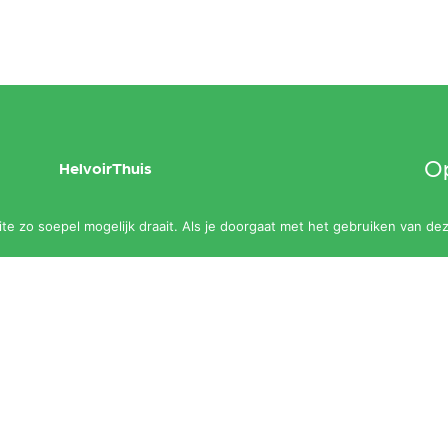
Op
HelvoirThuis
maa
Aanbod
e zo soepel mogelijk draait. Als je doorgaat met het gebruiken van dez
slu
Agenda
Zalen
Contact