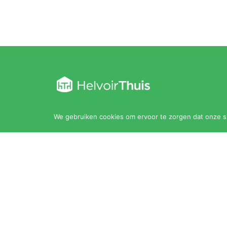
Kloosterstraat 30
We gebruiken cookies om ervoor te zorgen dat onze sit
5268 AC Helvoirt
0411 202 010
thuis@helvoirthuis.nl