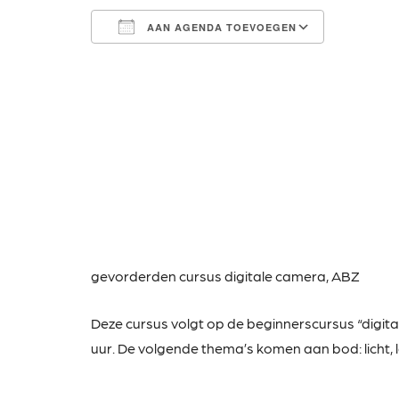
AAN AGENDA TOEVOEGEN
Download ICS
Google Calendar
iCalendar
Office 365
Outlook Live
gevorderden cursus
digitale camera, ABZ
Deze cursus volgt op de beginnerscursus “digit
uur. De volgende thema’s komen aan bod: licht,