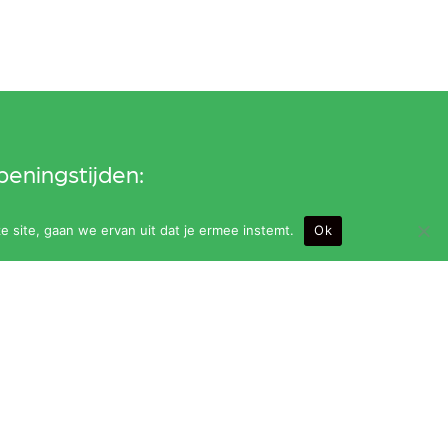
eningstijden:
ndag t/m vrijdag van 9.00 t/m 24.00 uur (bar
e site, gaan we ervan uit dat je ermee instemt.
Ok
it om 23.30 uur)