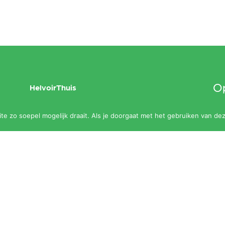
Op
HelvoirThuis
maa
Aanbod
e zo soepel mogelijk draait. Als je doorgaat met het gebruiken van dez
slu
Agenda
Zalen
Contact