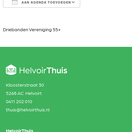
AAN AGENDA TOEVOEGEN
Download ICS
Google Calendar
iCalendar
Office 365
Outlook Live
Driebanden
Vereniging 55+
Kloosterstraat 30
5268 AC Helvoirt
0411 202 010
thuis@helvoirthuis.nl
HelvoirThuis