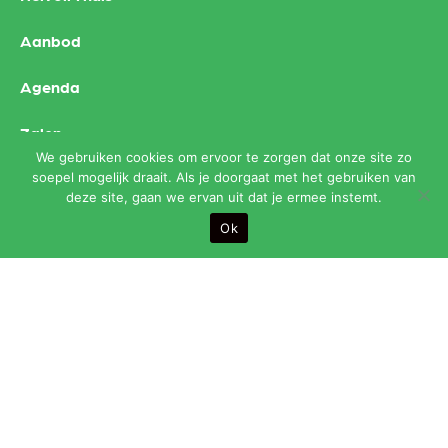
Aanbod
Agenda
Zalen
We gebruiken cookies om ervoor te zorgen dat onze site zo
Contact
soepel mogelijk draait. Als je doorgaat met het gebruiken van
deze site, gaan we ervan uit dat je ermee instemt.
Ok
Openingstijden:
maandag t/m vrijdag van 9.00 t/m 24.00 uur (bar sluit
om 23.30 uur)