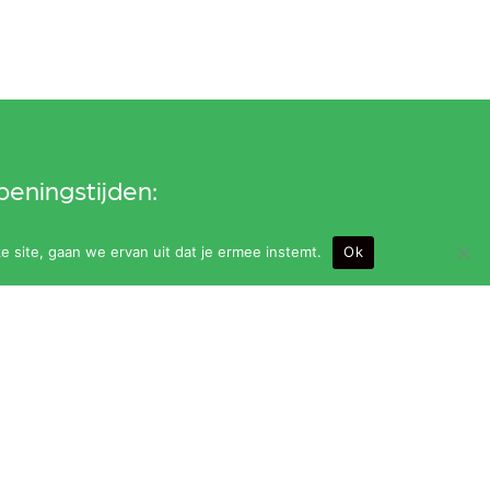
eningstijden:
ndag t/m vrijdag van 9.00 t/m 24.00 uur (bar
e site, gaan we ervan uit dat je ermee instemt.
Ok
it om 23.30 uur)