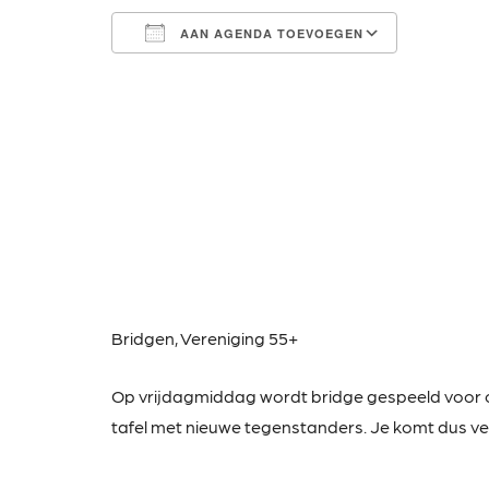
AAN AGENDA TOEVOEGEN
Download ICS
Google Calendar
iCalendar
Office 365
Outlook Live
Bridgen,
Vereniging 55+
Op vrijdagmiddag wordt bridge gespeeld voor
tafel met nieuwe tegenstanders. Je komt dus vee