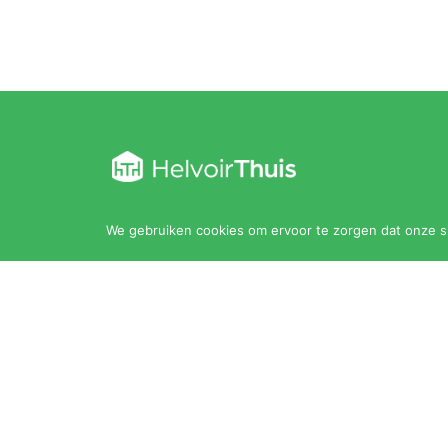
Kloosterstraat 30
We gebruiken cookies om ervoor te zorgen dat onze sit
5268 AC Helvoirt
0411 202 010
thuis@helvoirthuis.nl