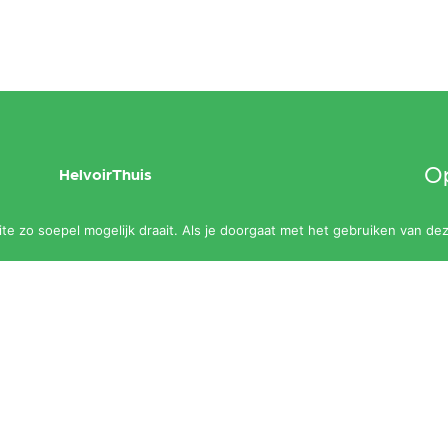
Op
HelvoirThuis
maa
Aanbod
e zo soepel mogelijk draait. Als je doorgaat met het gebruiken van dez
slu
Agenda
Zalen
Contact