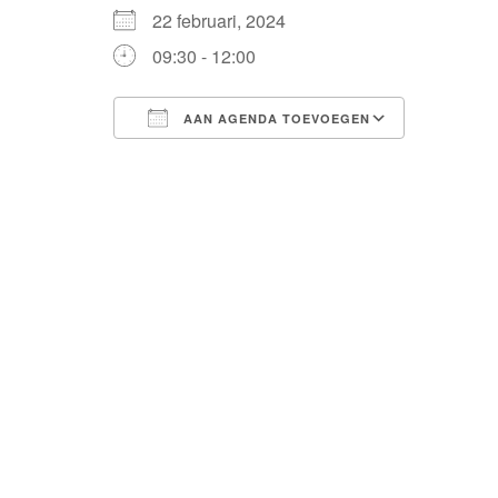
22 februari, 2024
09:30 - 12:00
AAN AGENDA TOEVOEGEN
Download ICS
Google Calendar
iCalendar
Office 365
Outlook Live