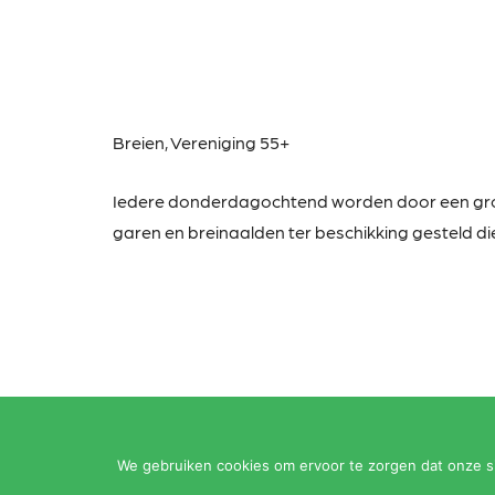
Breien,
Vereniging 55+
Iedere donderdagochtend worden door een g
garen en breinaalden ter beschikking gesteld die
We gebruiken cookies om ervoor te zorgen dat onze sit