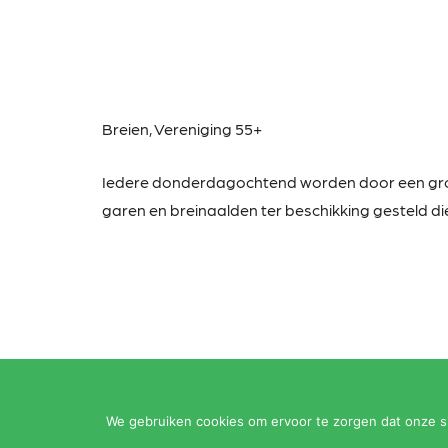
Breien,
Vereniging 55+
Iedere donderdagochtend worden door een g
garen en breinaalden ter beschikking gesteld die
We gebruiken cookies om ervoor te zorgen dat onze sit