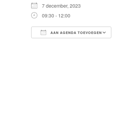
7 december, 2023
09:30 - 12:00
AAN AGENDA TOEVOEGEN
Download ICS
Google Calendar
iCalendar
Office 365
Outlook Live