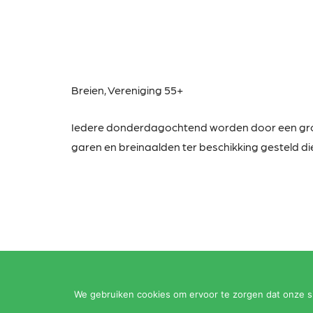
Breien,
Vereniging 55+
Iedere donderdagochtend worden door een g
garen en breinaalden ter beschikking gesteld die
We gebruiken cookies om ervoor te zorgen dat onze sit