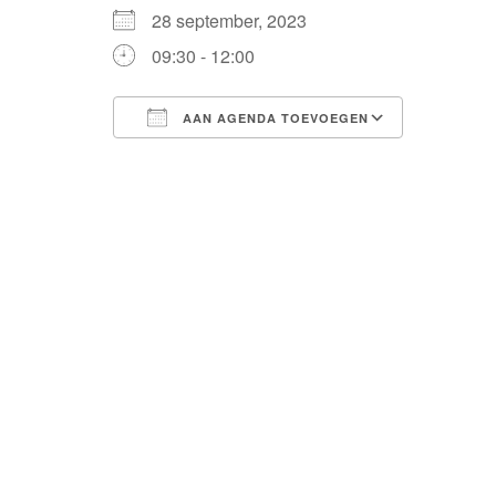
28 september, 2023
09:30 - 12:00
AAN AGENDA TOEVOEGEN
Download ICS
Google Calendar
iCalendar
Office 365
Outlook Live