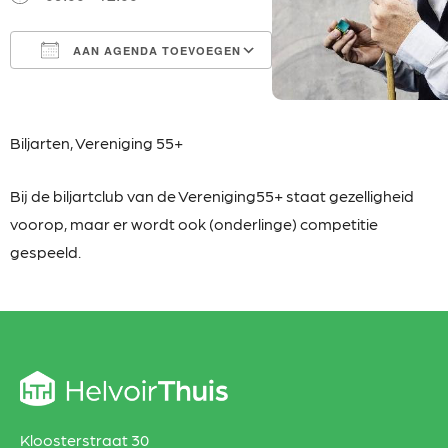
AAN AGENDA TOEVOEGEN
Download ICS
Google Calendar
iCalendar
Office 365
Outlook Live
Biljarten,
Vereniging 55+
Bij de biljartclub van de Vereniging55+ staat
gezelligheid
voorop, maar er wordt ook (onderlinge) competitie
gespeeld.
Kloosterstraat 30