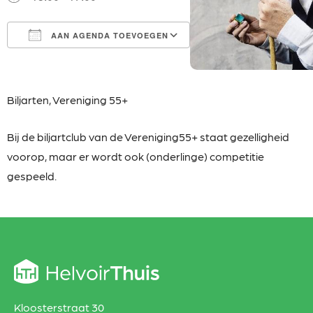
AAN AGENDA TOEVOEGEN
Download ICS
Google Calendar
iCalendar
Office 365
Outlook Live
Biljarten,
Vereniging 55+
Bij de biljartclub van de Vereniging55+ staat
gezelligheid
voorop, maar er wordt ook (onderlinge) competitie
gespeeld.
Kloosterstraat 30