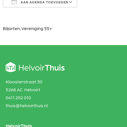
AAN AGENDA TOEVOEGEN
Download ICS
Google Calendar
iCalendar
Office 365
Outlook Live
Biljarten,
Vereniging 55+
Kloosterstraat 30
5268 AC Helvoirt
0411 202 010
thuis@helvoirthuis.nl
HelvoirThuis