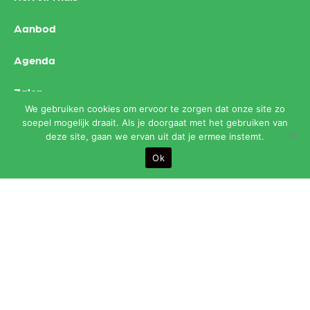
Aanbod
Agenda
Zalen
We gebruiken cookies om ervoor te zorgen dat onze site zo
Contact
soepel mogelijk draait. Als je doorgaat met het gebruiken van
deze site, gaan we ervan uit dat je ermee instemt.
Ok
Openingstijden:
maandag t/m vrijdag van 9.00 t/m 24.00 uur (bar sluit
om 23.30 uur)