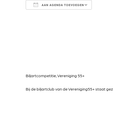
AAN AGENDA TOEVOEGEN
Download ICS
Google Calendar
iCalendar
Office 365
Outlook Live
Biljartcompetitie
,
Vereniging 55+
Bij de biljartclub van de Vereniging55+ staat
gez