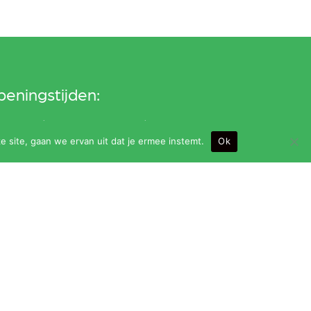
eningstijden:
ndag t/m vrijdag van 9.00 t/m 24.00 uur (bar
e site, gaan we ervan uit dat je ermee instemt.
Ok
it om 23.30 uur)