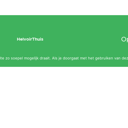
Op
HelvoirThuis
maa
Aanbod
e zo soepel mogelijk draait. Als je doorgaat met het gebruiken van dez
slu
Agenda
Zalen
Contact