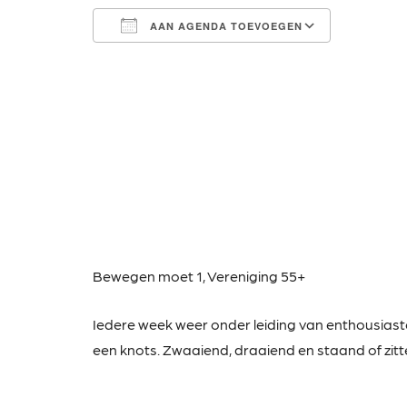
AAN AGENDA TOEVOEGEN
Download ICS
Google Calendar
iCalendar
Office 365
Outlook Live
Bewegen moet 1,
Vereniging 55+
Iedere week weer onder leiding van enthousias
een knots. Zwaaiend, draaiend en staand of zitt