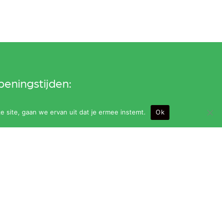
eningstijden:
ndag t/m vrijdag van 9.00 t/m 24.00 uur (bar
e site, gaan we ervan uit dat je ermee instemt.
Ok
it om 23.30 uur)