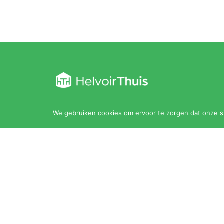
Kloosterstraat 30
We gebruiken cookies om ervoor te zorgen dat onze sit
5268 AC Helvoirt
0411 202 010
thuis@helvoirthuis.nl