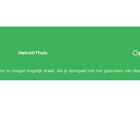
Op
HelvoirThuis
maa
Aanbod
e zo soepel mogelijk draait. Als je doorgaat met het gebruiken van dez
slu
Agenda
Zalen
Contact