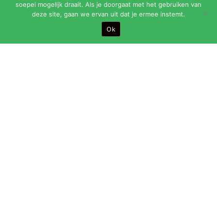
soepel mogelijk draait. Als je doorgaat met het gebruiken van
Agenda
deze site, gaan we ervan uit dat je ermee instemt.
Ok
Zalen
Contact
Openingstijden:
maandag t/m vrijdag van 9.00 t/m 24.00 uur (bar sluit
om 23.30 uur)